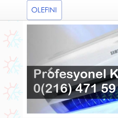
Previous
şıbüyük Olefini Klima Servisi