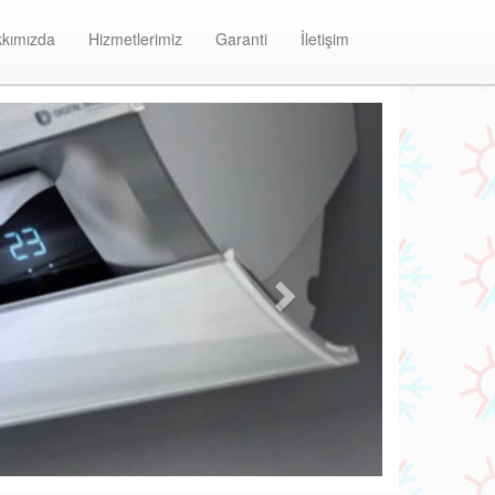
kımızda
Hizmetlerimiz
Garanti
İletişim
Next
Başıbüyük Olefini Klima Bakım ve Onarım Merkez