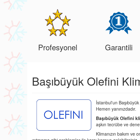
Profesyonel
Garantili
Başıbüyük Olefini Kli
İstanbul'un Başıbüyük 
Hemen yanınızdadır.
Başıbüyük Olefini kl
aşkın tecrübe ve deney
Klimanızın bakım ve o