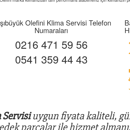
z. Olefini marka klimanızdan tam performans alabilmeniz için klimanızın p
şıbüyük Olefini Klima Servisi Telefon
B
Numaraları
H
0216 471 59 56
0541 359 44 43
 Servisi
uygun fiyata kaliteli, gü
yedek parçalar ile hizmet almanız