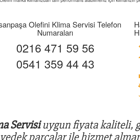
z. Olefini marka klimanızdan tam performans alabilmeniz için klimanızın p
anpaşa Olefini Klima Servisi Telefon
H
Numaraları
H
0216 471 59 56
0541 359 44 43
a Servisi
uygun fiyata kaliteli, 
 yedek parçalar ile hizmet alman