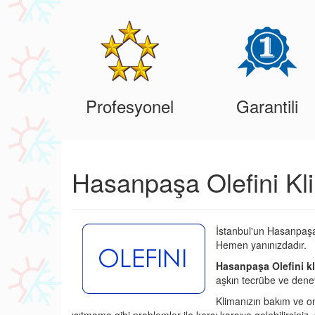
Profesyonel
Garantili
Hasanpaşa Olefini Kl
İstanbul'un Hasanpaşa 
Hemen yanınızdadır.
Hasanpaşa Olefini kl
aşkın tecrübe ve deney
Klimanızın bakım ve o