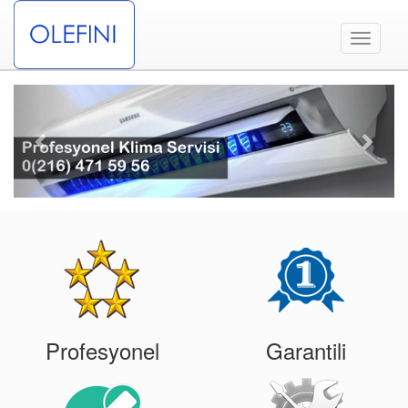
Toggle
navigati
Previous
Next
Profesyonel
Garantili