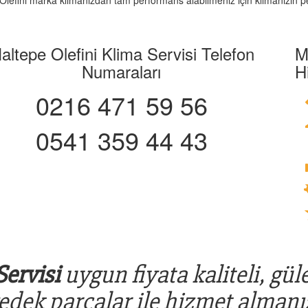
z. Olefini marka klimanızdan tam performans alabilmeniz için klimanızın p
altepe Olefini Klima Servisi Telefon
M
Numaraları
H
0216 471 59 56
0541 359 44 43
Servisi
uygun fiyata kaliteli, gül
yedek parçalar ile hizmet almanız