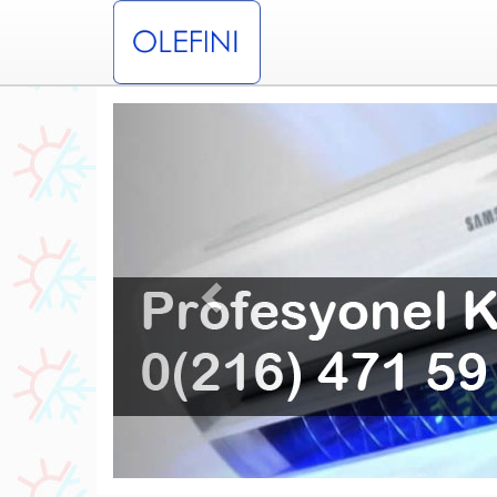
Previous
esyonel Maltepe Olefini Klima Servisi