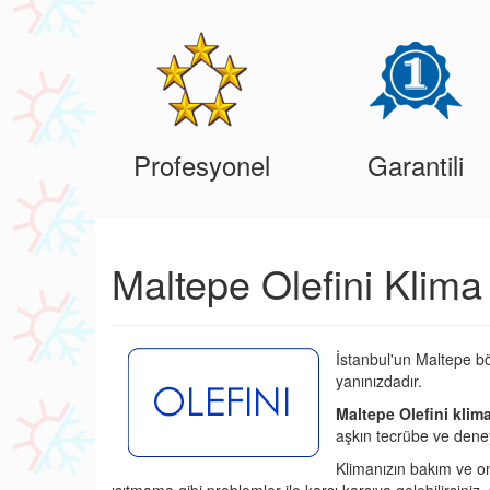
Profesyonel
Garantili
Maltepe Olefini Klima
İstanbul'un Maltepe bö
yanınızdadır.
Maltepe Olefini klima
aşkın tecrübe ve deney
Klimanızın bakım ve o