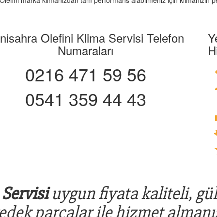
z. Olefini marka klimanızdan tam performans alabilmeniz için klimanızın p
nisahra Olefini Klima Servisi Telefon
Y
Numaraları
H
0216 471 59 56
0541 359 44 43
Servisi
uygun fiyata kaliteli, gü
yedek parçalar ile hizmet almanız