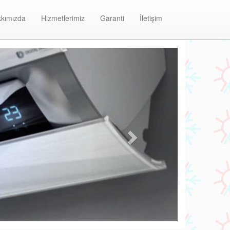
kımızda
Hizmetlerimiz
Garanti
İletişim
Next
isahra Olefini Klima Bakım ve Onarım Merkezi