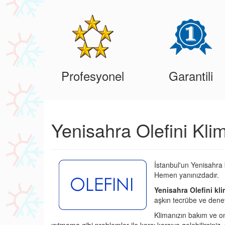
Profesyonel
Garantili
Yenisahra Olefini Kli
İstanbul'un Yenisahra 
Hemen yanınızdadır.
Yenisahra Olefini kli
aşkın tecrübe ve deney
Klimanızın bakım ve o